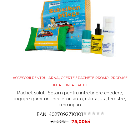
,
,
ACCESORII PENTRU IARNA
OFERTE / PACHETE PROMO
PRODUSE
INTRETINERE AUTO
Pachet solutii Sesam pentru intretinere chedere,
ingrijire garnituri, incuietori auto, rulota, usi, ferestre,
termopan
EAN:
4027092710101
Prețul inițial a fost: 81,00lei.
Prețul curent este: 75,0
81,00
lei
75,00
lei