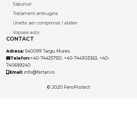
Sapunuri
Tratament antirugina
Unelte aer comprimat / atelier
Vopsea auto
CONTACT
Adresa:
540099 Targu Mures
Telefon:
+40-744257551, +40-744303363, +40-
740699240
Email:
info@fertan.ro
© 2020 FeroProtect