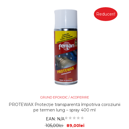
Reduceri!
GRUND EPOXIDIC / ACOPERIRE
PROTEWAX Protecție transparentă împotriva coroziunii
pe termen lung – spray 400 ml
EAN:
N/A
Prețul inițial a fost: 105,00lei.
Prețul curent este: 89,
105,00
lei
89,00
lei