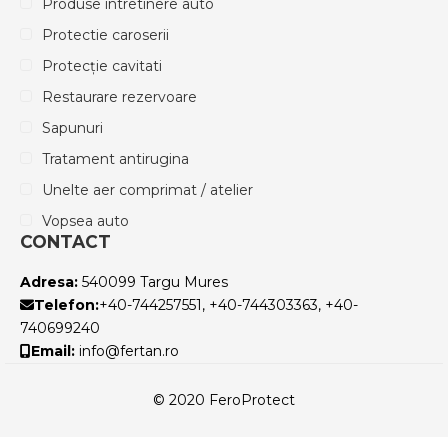
Produse intretinere auto
Protectie caroserii
Protecție cavitati
Restaurare rezervoare
Sapunuri
Tratament antirugina
Unelte aer comprimat / atelier
Vopsea auto
CONTACT
Adresa:
540099 Targu Mures
Telefon:
+40-744257551, +40-744303363, +40-
740699240
Email:
info@fertan.ro
© 2020 FeroProtect