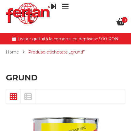
0
Livrare gratuită la comenzi ce depășesc 500 RON!
Home
Produse etichetate „grund”
GRUND