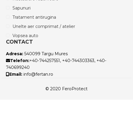
Sapunuri
Tratament antirugina
Unelte aer comprimat / atelier
Vopsea auto
CONTACT
Adresa:
540099 Targu Mures
Telefon:
+40-744257551, +40-744303363, +40-
740699240
Email:
info@fertan.ro
© 2020 FeroProtect