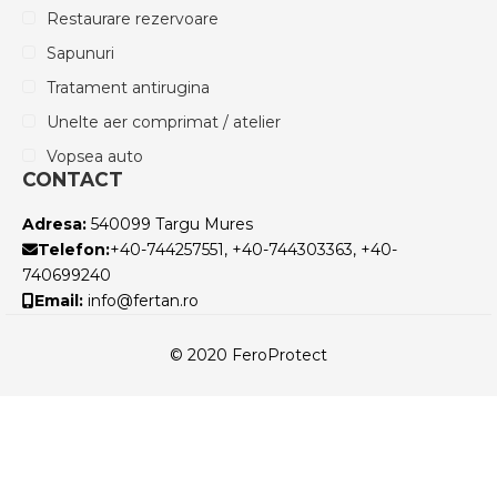
Restaurare rezervoare
Sapunuri
Tratament antirugina
Unelte aer comprimat / atelier
Vopsea auto
CONTACT
Adresa:
540099 Targu Mures
Telefon:
+40-744257551, +40-744303363, +40-
740699240
Email:
info@fertan.ro
© 2020 FeroProtect