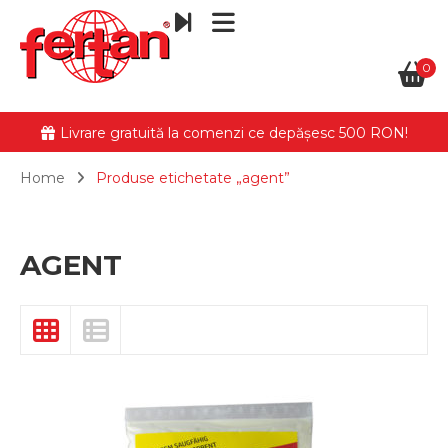
0
Livrare gratuită la comenzi ce depășesc 500 RON!
Home
Produse etichetate „agent”
AGENT