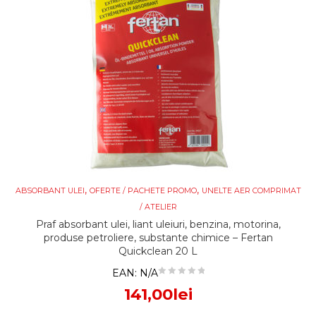
,
,
ABSORBANT ULEI
OFERTE / PACHETE PROMO
UNELTE AER COMPRIMAT
/ ATELIER
Praf absorbant ulei, liant uleiuri, benzina, motorina,
produse petroliere, substante chimice – Fertan
Quickclean 20 L
EAN:
N/A
141,00
lei