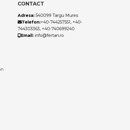
E
CONTACT
Adresa:
540099 Targu Mures
Telefon:
+40-744257551, +40-
744303363, +40-740699240
Email:
info@fertan.ro
on