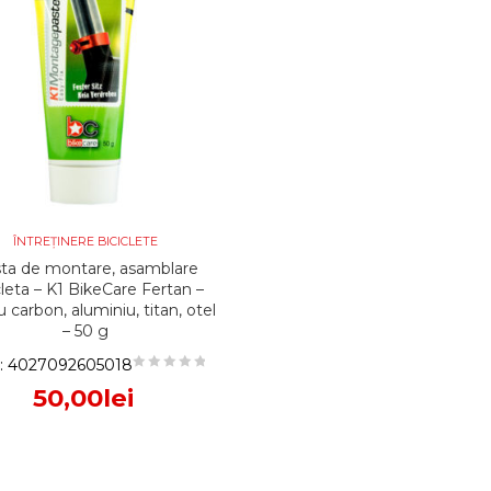
ÎNTREȚINERE BICICLETE
ta de montare, asamblare
cleta – K1 BikeCare Fertan –
 carbon, aluminiu, titan, otel
– 50 g
:
4027092605018
50,00
lei