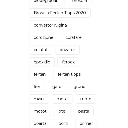
biodegradabil
brosura
Brosura Fertan Tipps 2020
convertor rugina
coroziune
curatare
curatat
dozator
epoxidic
ferpox
fertan
fertan tipps
fier
gard
grund
maini
metal
moto
motot
otel
pasta
poarta
porti
primer