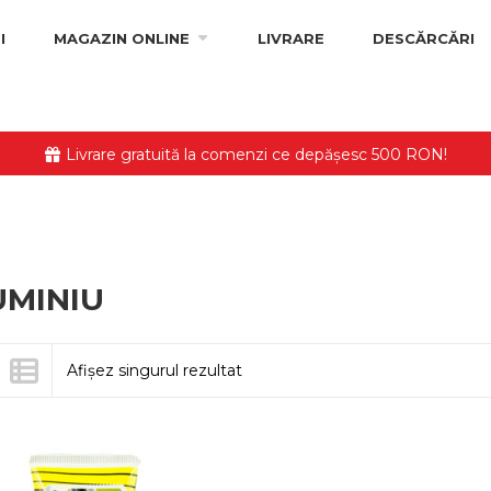
I
MAGAZIN ONLINE
LIVRARE
DESCĂRCĂRI
Livrare gratuită la comenzi ce depășesc 500 RON!
UMINIU
Afișez singurul rezultat