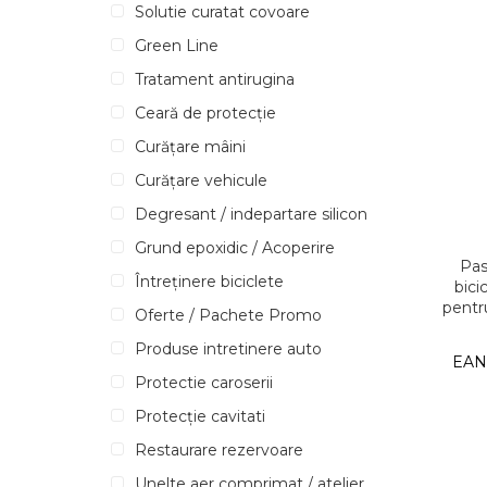
Solutie curatat covoare
Green Line
Tratament antirugina
Ceară de protecție
Curățare mâini
Curățare vehicule
Degresant / indepartare silicon
Grund epoxidic / Acoperire
Pas
Întreținere biciclete
bici
pentru
Oferte / Pachete Promo
Produse intretinere auto
EAN
Protectie caroserii
Protecție cavitati
Restaurare rezervoare
Unelte aer comprimat / atelier