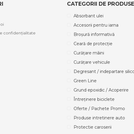
RI
CATEGORII DE PRODUS
Absorbant ulei
oi
Accesorii pentru iarna
de confidențialitate
Broșură informativă
Ceară de protecție
Curățare mâini
Curățare vehicule
Degresant / indepartare silic
Green Line
Grund epoxidic / Acoperire
Întreținere biciclete
Oferte / Pachete Promo
Produse intretinere auto
Protectie caroserii