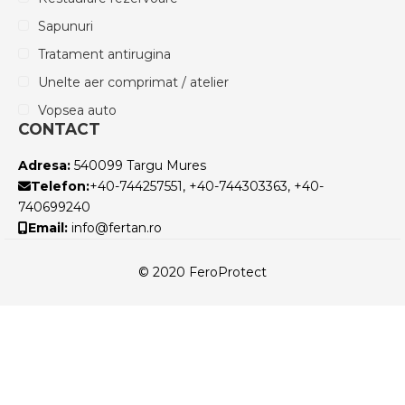
Sapunuri
Tratament antirugina
Unelte aer comprimat / atelier
Vopsea auto
CONTACT
Adresa:
540099 Targu Mures
Telefon:
+40-744257551, +40-744303363, +40-
740699240
Email:
info@fertan.ro
© 2020 FeroProtect