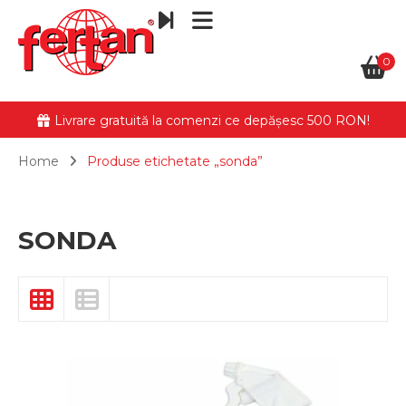
0
Livrare gratuită la comenzi ce depășesc 500 RON!
Home
Produse etichetate „sonda”
SONDA